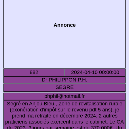
Annonce
882
2024-04-10 00:00:00
Dr PHILIPPON P.H.
SEGRE
phphil@hotmail.fr
Segré en Anjou Bleu , Zone de revitalisation rurale
(exonération d'impôt sur le revenu pdt 5 ans), je
prend ma retraite en décembre 2024. 2 autres
praticiens associés exercent dans le cabinet. Le CA
de 2023, 3 jours par semaine est de 370 000€. Un