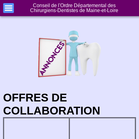
Conseil de l'Ordre Départemental des
Accueil
Chirurgiens-Dentistes de Maine-et-Loire
L'Ordre
Documents
Annonces
Gardes
Contact
OFFRES DE
Liens
COLLABORATION