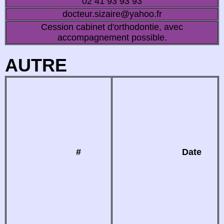
02 41 93 93 93
docteur.sizaire@yahoo.fr
Cession cabinet d'orthodontie, avec
accompagnement possible.
AUTRE
#
Date