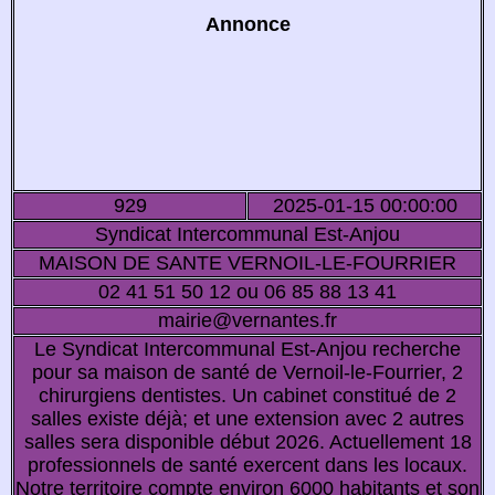
Annonce
929
2025-01-15 00:00:00
Syndicat Intercommunal Est-Anjou
MAISON DE SANTE VERNOIL-LE-FOURRIER
02 41 51 50 12 ou 06 85 88 13 41
mairie@vernantes.fr
Le Syndicat Intercommunal Est-Anjou recherche
pour sa maison de santé de Vernoil-le-Fourrier, 2
chirurgiens dentistes. Un cabinet constitué de 2
salles existe déjà; et une extension avec 2 autres
salles sera disponible début 2026. Actuellement 18
professionnels de santé exercent dans les locaux.
Notre territoire compte environ 6000 habitants et son